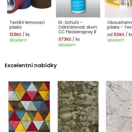
Textilní lemovací
Dr. Schutz -
Oboustranná
páska
Odstraňovač skvrn
páska - Text
CC Fleckenspray R
123Kč
/ ks
od
50Kč
/ k
373Kč
/ ks
skladem
skladem
skladem
Excelentní nabídky