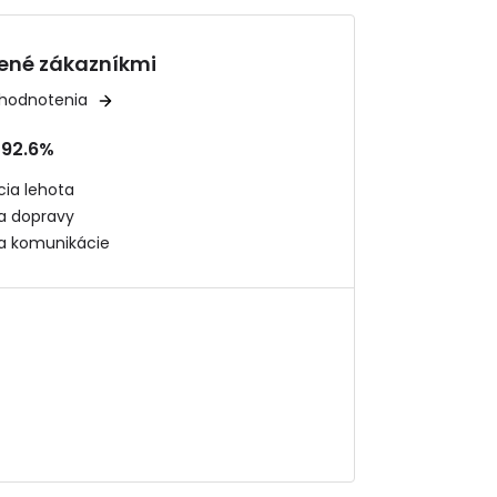
ené zákazníkmi
 hodnotenia
92.6%
ia lehota
ta dopravy
ta komunikácie