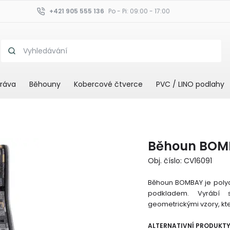
+421 905 555 136
Po - Pi: 09:00 - 17:00
ráva
Běhouny
Kobercové čtverce
PVC / LINO podlahy
Běhoun BOM
Obj. číslo: CV16091
Běhoun BOMBAY je polya
podkladem. Vyrábí 
geometrickými vzory, kter
ALTERNATIVNÍ PRODUKT