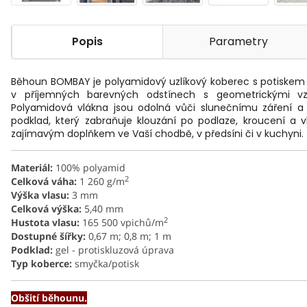
Popis
Parametry
Běhoun BOMBAY je polyamidový uzlíkový koberec s potiskem
v příjemných barevných odstínech s geometrickými vzory
Polyamidová vlákna jsou odolná vůči slunečnímu záření 
podklad, který zabraňuje klouzání po podlaze, kroucení a
zajímavým doplňkem ve Vaší chodbě, v předsíni či v kuchyni.
Materiál:
100% polyamid
2
Celková váha:
1 260 g/m
Výška vlasu:
3 mm
Celková výška:
5,40 mm
2
Hustota vlasu:
165 500 vpichů/m
Dostupné šířky:
0,67 m; 0,8 m; 1 m
Podklad:
gel - protiskluzová úprava
Typ koberce:
smyčka/potisk
Obšití běhounu.