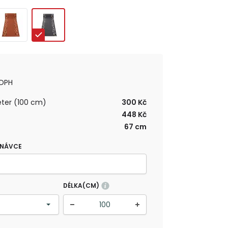
 DPH
ter (100 cm)
300 Kč
448 Kč
67 cm
DNÁVCE
DÉLKA(CM)