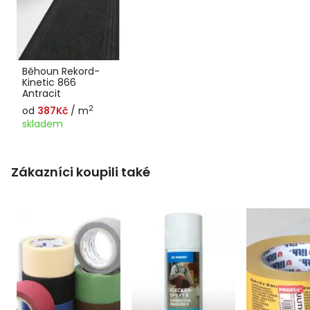
Běhoun Rekord-
Kinetic 866
Antracit
2
od
387Kč
/ m
skladem
Zákazníci koupili také