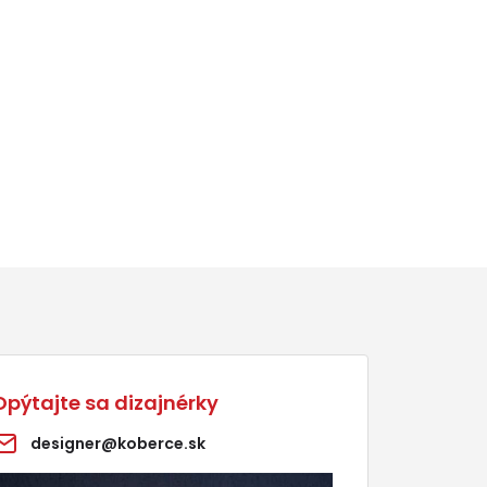
Opýtajte sa dizajnérky
designer@koberce.sk