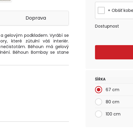
+ Obšiť kob
Doprava
Dostupnost
 a gelovým podkladem. Vyrábí se
, které zútulní váš interiér.
a nečistotám. Běhoun má gelový
 vlnění. Běhoun Bombay se stane
ŠÍŘKA
67 cm
80 cm
100 cm