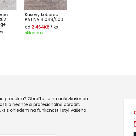
erec
Kusový koberec
362
PATINA 41048/500
ige
od
2 464Kč
/ ks
ks
skladem
ho produktu? Obraťte se na naši zkušenou
sti a nechte si profesionálně poradit.
ukt s ohledem na funkčnost i styl Vašeho