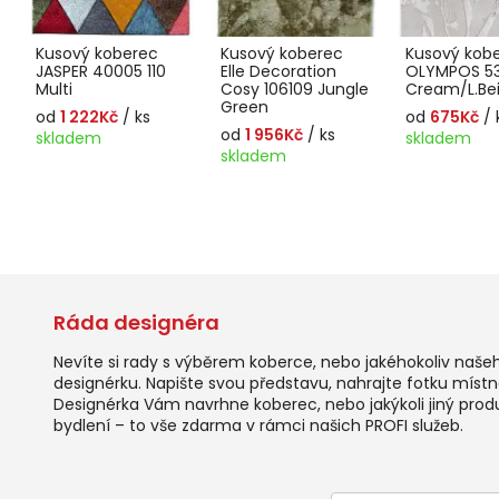
Kusový koberec
Kusový koberec
Kusový kob
JASPER 40005 110
Elle Decoration
OLYMPOS 5
Multi
Cosy 106109 Jungle
Cream/L.Be
Green
od
1 222Kč
/ ks
od
675Kč
/ 
od
1 956Kč
/ ks
skladem
skladem
skladem
Ráda designéra
Nevíte si rady s výběrem koberce, nebo jakéhokoliv naše
designérku. Napište svou představu, nahrajte fotku místno
Designérka Vám navrhne koberec, nebo jakýkoli jiný prod
bydlení – to vše zdarma v rámci našich PROFI služeb.