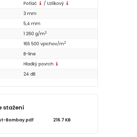
Potlač
/ Uzlíkový
3 mm
5,4 mm
2
1 260 g/m
2
165 500 vpichov/m
B-line
Hladký povrch
24 dB
 stažení
ist-Bombay.pdf
216.7 KB