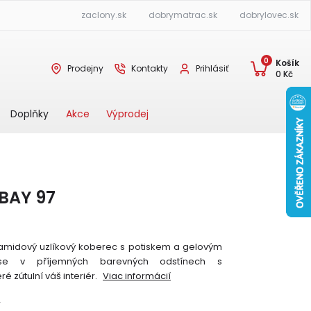
zaclony.sk
dobrymatrac.sk
dobrylovec.sk
0
Košík
Prodejny
Kontakty
Prihlásiť
0
Kč
Akce
Výprodej
Doplňky
BAY 97
midový uzlíkový koberec s potiskem a gelovým
se v příjemných barevných odstínech s
é zútulní váš interiér.
Viac informácií
Y