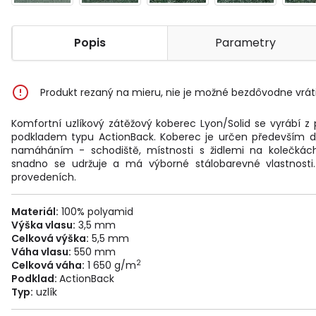
Popis
Parametry
Produkt rezaný na mieru, nie je možné bezdôvodne vráti
Komfortní uzlíkový zátěžový koberec Lyon/Solid se vyrábí 
podkladem typu ActionBack. Koberec je určen především 
namáháním - schodiště, místnosti s židlemi na kolečkách
snadno se udržuje a má výborné stálobarevné vlastnosti
provedeních.
Materiál:
100%
polyamid
Výška vlasu:
3,5 mm
Celková výška:
5,5 mm
Váha vlasu:
550 mm
2
Celková váha:
1 650 g/m
Podklad:
ActionBack
Typ:
uzlík