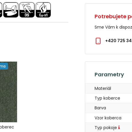
Potrebujete p
Sme Vám k dispozí
+420 725 34
rma
Parametry
Materiál
Typ koberce
Barva
Vzor koberca
koberec
Typ pokoje