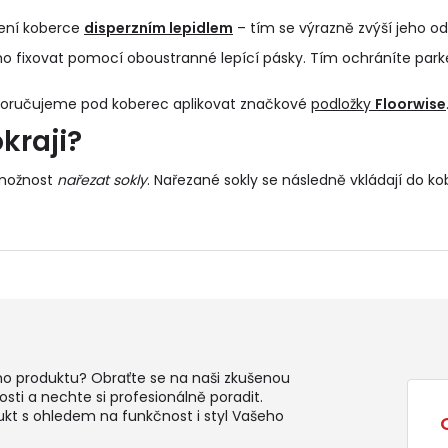
pení koberce
disperzním lepidlem
– tím se výrazně zvýší jeho od
o fixovat pomocí oboustranné lepící pásky. Tím ochráníte park
poručujeme pod koberec aplikovat značkové
podložky
Floorwise
kraji?
 možnost
nařezat sokly
. Nařezané sokly se následně vkládají do
ko
ho produktu? Obraťte se na naši zkušenou
sti a nechte si profesionálně poradit.
ukt s ohledem na funkčnost i styl Vašeho