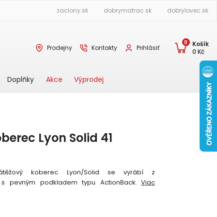
zaclony.sk
dobrymatrac.sk
dobrylovec.sk
0
Košík
Prodejny
Kontakty
Prihlásiť
0
Kč
Akce
Výprodej
Doplňky
berec Lyon Solid 41
zátěžový koberec Lyon/Solid se vyrábí z
 s pevným podkladem typu ActionBack.
Viac
Y