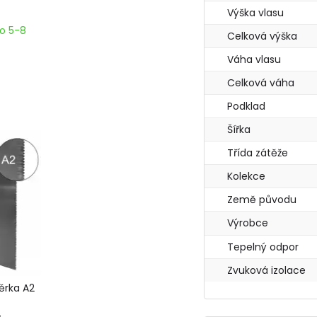
Výška vlasu
o 5-8
Celková výška
Váha vlasu
Celková váha
Podklad
Šířka
Třída zátěže
Kolekce
Země původu
Výrobce
Tepelný odpor
Zvuková izolace
ěrka A2
s