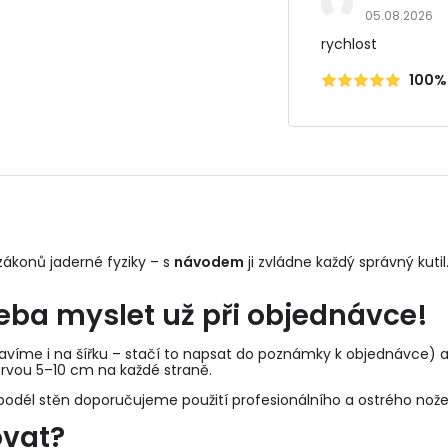
05.08.2026
rychlost
100%
ákonů jaderné fyziky – s
návodem
ji zvládne každý správný kutil.
řeba myslet už při objednávce!
víme i na šířku – stačí to napsat do poznámky k objednávce) a d
rvou 5–10 cm na každé straně.
odél stěn doporučujeme použití profesionálního a ostrého nože
ovat?