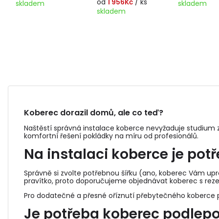
od
1 956Kč
/ ks
skladem
skladem
skladem
Koberec dorazil domů, ale co teď?
Naštěstí správná instalace koberce nevyžaduje studium z
komfortní řešení pokládky na míru od profesionálů.
Na instalaci koberce je pot
Správně si zvolte potřebnou šířku (ano, koberec Vám upra
pravítko, proto doporučujeme objednávat koberec s reze
Pro dodatečné a přesné oříznutí přebytečného koberce p
Je potřeba koberec podlep