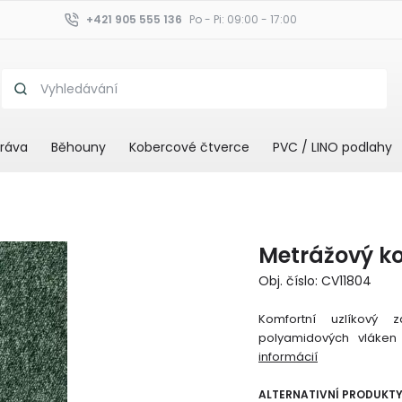
+421 905 555 136
Po - Pi: 09:00 - 17:00
ráva
Běhouny
Kobercové čtverce
PVC / LINO podlahy
Metrážový ko
Obj. číslo: CV11804
Komfortní uzlíkový 
polyamidových vláken
informácií
ALTERNATIVNÍ PRODUKT