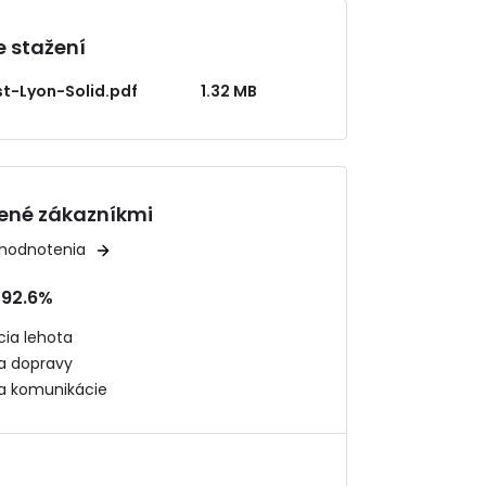
 stažení
st-Lyon-Solid.pdf
1.32 MB
ené zákazníkmi
 hodnotenia
92.6%
ia lehota
ta dopravy
ta komunikácie