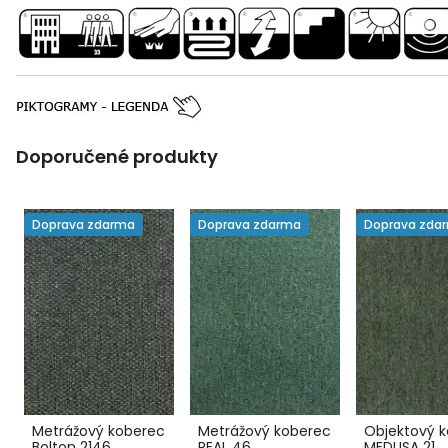
Doporučené produkty
Doprava zdarma
Doprava zdarma
Doprava zda
Metrážový koberec
Metrážový koberec
Objektový 
Bolton 2146
REAL 46
MEDUSA 21