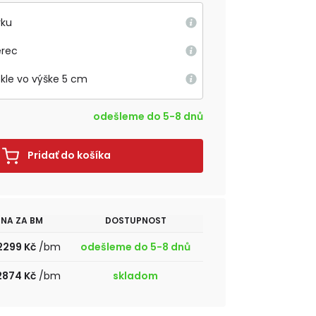
rku
erec
okle vo výške 5 cm
odešleme do 5-8 dnů
Pridať do košíka
NA ZA BM
DOSTUPNOST
2299 Kč
/bm
odešleme do 5-8 dnů
2874 Kč
/bm
skladom