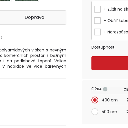
+ Zúžiť na ší
Doprava
+ Obšiť kob
+ Narezať s
ť
Dostupnost
z polyamidových vláken s pevným
do komerčních prostor s běžným
 i na podlahové topení. Velice
. V nabídce ve více barevných
ŠÍŘKA
CE
400 cm
500 cm