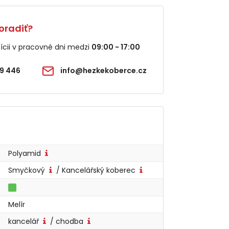
oradiť?
cii v pracovné dni medzi
09:00 - 17:00
9 446
info@hezkekoberce.cz
Polyamid
Smyčkový
/ Kancelářský koberec
Melír
kancelář
/ chodba