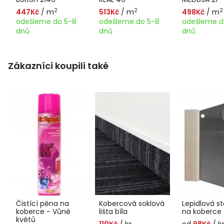
2
2
2
447Kč
/ m
513Kč
/ m
498Kč
/ m
odešleme do 5-8
odešleme do 5-8
odešleme d
dnů
dnů
dnů
Zákazníci koupili také
Čistící pěna na
Kobercová soklová
Lepidlová st
koberce - Vůně
lišta bíla
na koberce
květů
110Kč
/ ks
od
98Kč
/ k