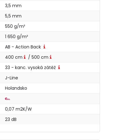
3,5 mm
5,5 mm
550 g/m²
1 650 g/m²
AB - Action Back
400 cm
/ 500 cm
33 - kanc. vysoká zátěž
J-Line
Holandsko
0,07 m2K/W
23 dB