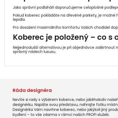
Jako správní podlaháři doporučujeme celoplošné podle
Pokud koberec pokládáte na dřevěné parkety, je možné h
lepidla.
Pro dosažení maximálního komfortu Vašich chodidel do
Koberec je položený – co s o
Nejjednodušší alternativou je při objednávce zaškrtnout
správný nádech luxusu.
Ráda designéra
Nevíte si rady s výběrem koberce, nebo jakéhokoliv naše
designérku. Napište svou představu, nahrajte fotku místno
Designérka Vám navrhne koberec, nebo jakýkoli jiný prod
bydlení – to vše zdarma v rámci našich PROFI služeb.