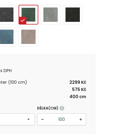
s DPH
ter (100 cm)
2299 Kč
575 Kč
400 cm
DÉLKA(CM)