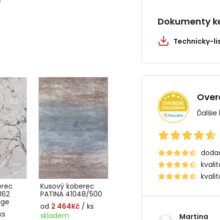
Dokumenty ke
Technicky-li
Over
Ďalšie
dodac
kvali
kvali
erec
Kusový koberec
362
PATINA 41048/500
ige
od
2 464Kč
/ ks
ks
skladem
Martina