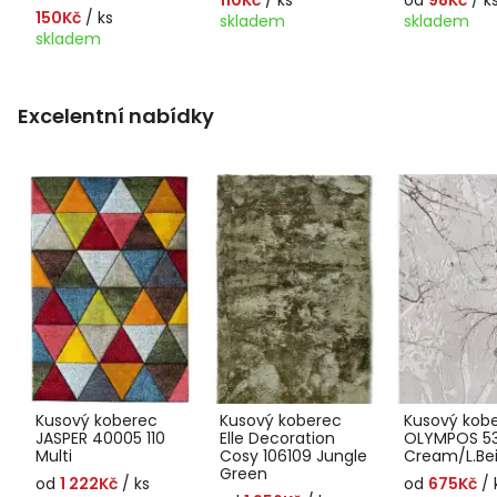
150Kč
/ ks
skladem
skladem
skladem
Excelentní nabídky
Kusový koberec
Kusový koberec
Kusový kob
JASPER 40005 110
Elle Decoration
OLYMPOS 5
Multi
Cosy 106109 Jungle
Cream/L.Be
Green
od
1 222Kč
/ ks
od
675Kč
/ 