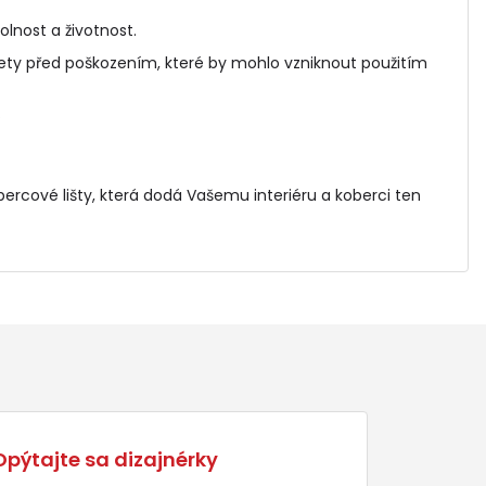
olnost a životnost.
ety před poškozením, které by mohlo vzniknout použitím
.
bercové lišty
, která dodá Vašemu interiéru a koberci ten
Opýtajte sa dizajnérky