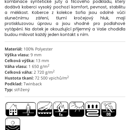
kombinace syntetické juty a filcového podkladu, který
dodává koberci vysoký pochozí komfort, pevnost, stabilitu
a měkkost. Koberce z kolekce Sofia jsou odolné vůči
slunečnímu záření, tlumí kročejový hluk, mají
protiskluzovou úpravu a jsou vhodné pro podlahové
vytápění. Na dotek je okouzlující příjemný a Vaše chodidla
budou milovat každý jeden kontakt s ním.
Materiál:
100% Polyester
Výška vlasu:
9 mm
Celková v
ýška
:
13 mm
2
Váha vlasu:
1 650 g/m
2
Celková váha:
2 720 g/m
2
Hustota tkaní:
72 500 vpichů/m
Podklad:
Twinback
Typ:
střižený