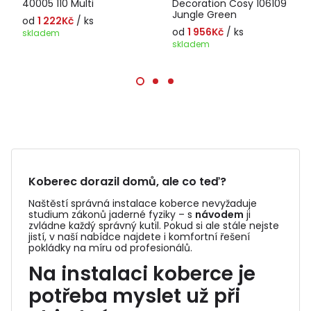
40005 110 Multi
Decoration Cosy 106109
Jungle Green
od
1 222Kč
/ ks
od
1 956Kč
/ ks
skladem
skladem
Koberec dorazil domů, ale co teď?
Naštěstí správná instalace koberce nevyžaduje
studium zákonů jaderné fyziky – s
návodem
ji
zvládne každý správný kutil. Pokud si ale stále nejste
jistí, v naší nabídce najdete i komfortní řešení
pokládky na míru od profesionálů.
Na instalaci koberce je
potřeba myslet už při