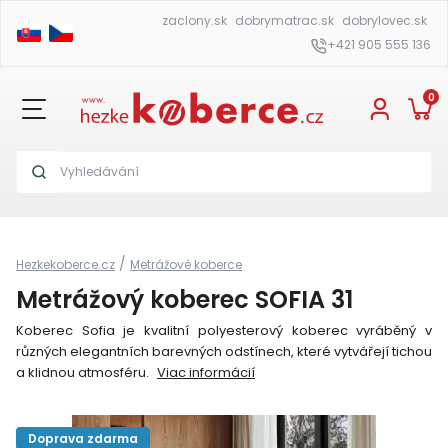
zaclony.sk
dobrymatrac.sk
dobrylovec.sk
+421 905 555 136
0
/
Hezkekoberce.cz
Metrážové koberce
Metrážový koberec SOFIA 31
Koberec Sofia je kvalitní polyesterový koberec vyráběný v
různých elegantních barevných odstínech, které vytvářejí tichou
a klidnou atmosféru.
Viac informácií
Doprava zdarma