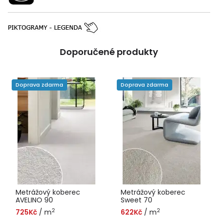
Doporučené produkty
Doprava zdarma
Doprava zdarma
Metrážový koberec
Metrážový koberec
AVELINO 90
Sweet 70
2
2
725Kč
/ m
622Kč
/ m