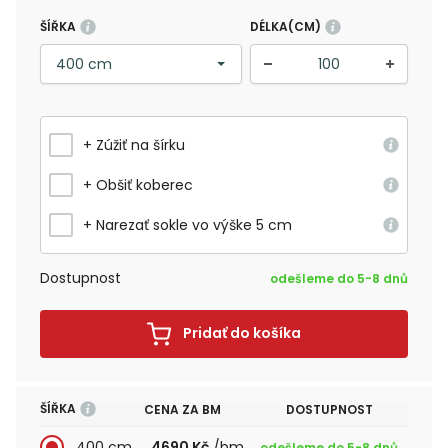
ŠÍŘKA
DÉLKA(CM)
+ Zúžiť na šírku
+ Obšiť koberec
+ Narezať sokle vo výške 5 cm
Dostupnost
odešleme do 5-8 dnů
Pridať do košíka
ŠÍŘKA
CENA ZA BM
DOSTUPNOST
400 cm
4690 Kč
/bm
odešleme do 5-8 dnů