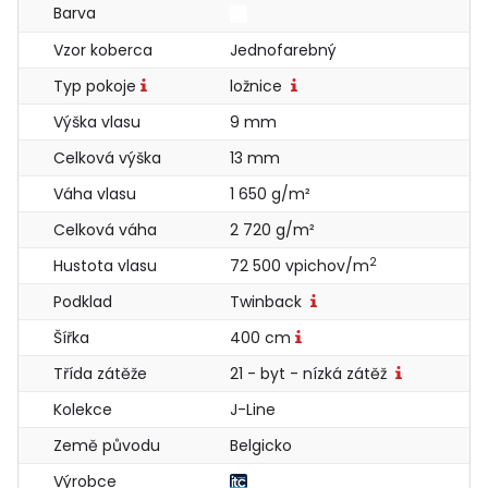
Barva
Vzor koberca
Jednofarebný
Typ pokoje
ložnice
Výška vlasu
9 mm
Celková výška
13 mm
Váha vlasu
1 650 g/m²
Celková váha
2 720 g/m²
2
Hustota vlasu
72 500 vpichov/m
Podklad
Twinback
Šířka
400 cm
Třída zátěže
21 - byt - nízká zátěž
Kolekce
J-Line
Země původu
Belgicko
Výrobce