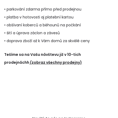
• parkování zdarma přímo před prodejnou
• platba v hotovosti aj platební kartou
• obšívaní koberců a běhounů na počkání
• šití a úprava záclon a závesů
• doprava zboží až k Vám domů za skvělé ceny
Tešíme sa na Vašu návštevu již v 10-tich
prodejnáchh
(zobraz všechny prodejny)