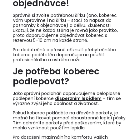
objednávce!
Správně si zvolte potřebnou šířku (ano, koberec
Vám upravíme i na šířku – stačí to napsat do
poznámky k objednávce) a délku. Zkušenosti
ukazují, že ne každá stěna je rovná jako pravítko,
proto doporučujeme objednávat koberec s
rezervou 5–10 cm na každé straně.
Pro dodatečné a přesné oříznutí přebytečného
koberce podél stěn doporučujeme použití
profesionálního a ostrého nože.
Je potřeba koberec
podlepovat?
Jako správní podlaháři doporučujeme celoplošné
podlepení koberce
disperzním lepidlem
– tím se
výrazně zvýší jeho odolnost a životnost.
Pokud koberec pokládáte na dřevěné parkety, je
možné ho fixovat pomocí oboustranné lepící pásky.
Tím ochráníte parkety před poškozením, které by
mohlo vzniknout použitím lepidla.
Pro dosažení maximálního komfortu Vašich