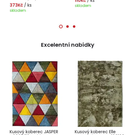
110Kč
/ ks
373Kč
/ ks
skladem
skladem
Excelentní nabídky
Kusový koberec JASPER
Kusový koberec Elle