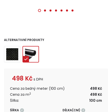
ALTERNATIVNÍ PRODUKTY
498
Kč
s DPH
Cena za bežný meter (100 cm)
498 Kč
2
Cena za m
498 Kč
Šířka:
100 cm
ŠÍŘKA
DÉLKA(CM)