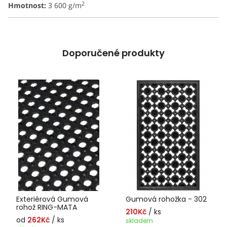
2
Hmotnost:
3 600 g/m
Doporučené produkty
Exteriérová Gumová
Gumová rohožka - 302
rohož RING-MATA
210Kč
/ ks
od
262Kč
/ ks
skladem