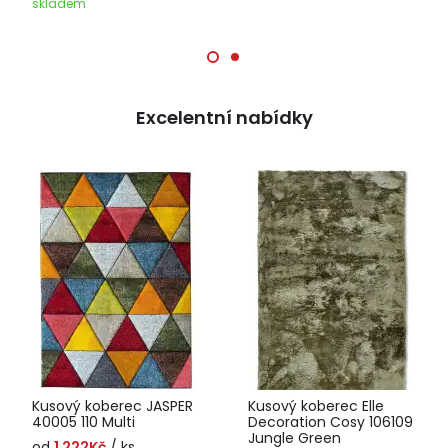
skladem
Excelentní nabídky
Kusový koberec JASPER
Kusový koberec Elle
40005 110 Multi
Decoration Cosy 106109
Jungle Green
od
1 222Kč
/ ks