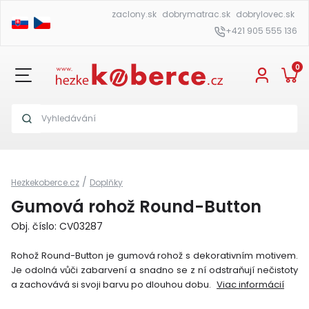
zaclony.sk
dobrymatrac.sk
dobrylovec.sk
+421 905 555 136
0
/
Hezkekoberce.cz
Doplňky
Gumová rohož Round-Button
Obj. číslo: CV03287
Rohož Round-Button je gumová rohož s dekorativním motivem.
Je odolná vůči zabarvení a snadno se z ní odstraňují nečistoty
a zachovává si svoji barvu po dlouhou dobu.
Viac informácií