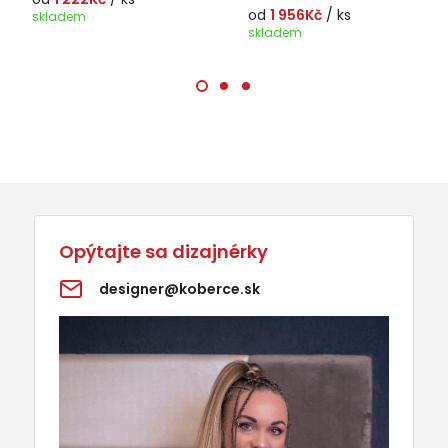
od
1 956Kč
/ ks
skladem
skladem
Opýtajte sa dizajnérky
designer@koberce.sk