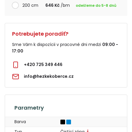
200 cm
646 Kč
/bm
odešleme do 5-8 dnů
Potrebujete poradiť?
Sme Vám k dispozícii v pracovné dni medzi
09:00 -
17:00
+420 725 349 446
info@hezkekoberce.cz
Parametry
Barva
Typ
Čistící zóna