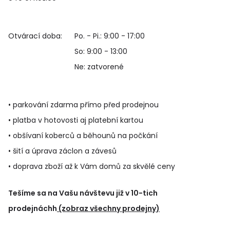
Otvárací doba:
Po. - Pi.: 9:00 - 17:00
So: 9:00 - 13:00
Ne: zatvorené
• parkování zdarma přímo před prodejnou
• platba v hotovosti aj platební kartou
• obšívaní koberců a běhounů na počkání
• šití a úprava záclon a závesů
• doprava zboží až k Vám domů za skvělé ceny
Tešíme sa na Vašu návštevu již v 10-tich
prodejnáchh
(zobraz všechny prodejny)