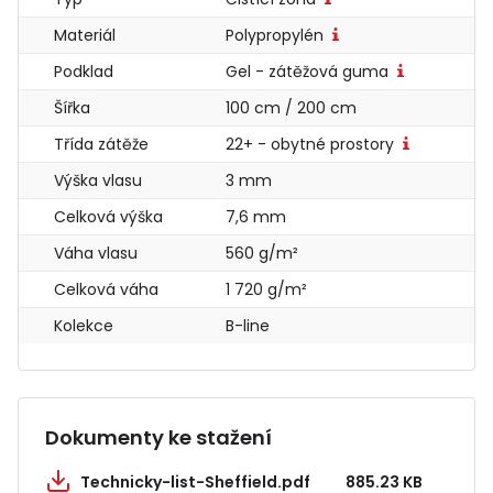
Materiál
Polypropylén
Podklad
Gel - zátěžová guma
Šířka
100 cm / 200 cm
Třída zátěže
22+ - obytné prostory
Výška vlasu
3 mm
Celková výška
7,6 mm
Váha vlasu
560 g/m²
Celková váha
1 720 g/m²
Kolekce
B-line
Dokumenty ke stažení
Technicky-list-Sheffield.pdf
885.23 KB