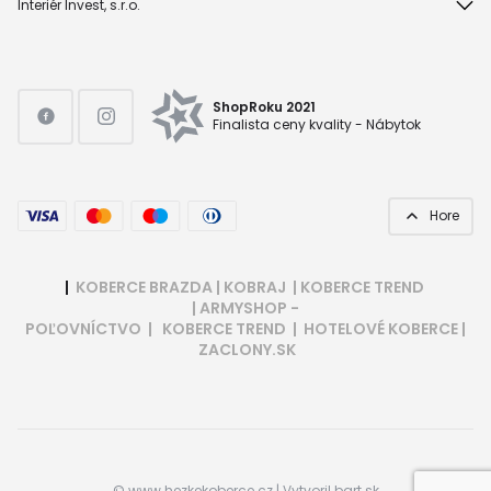
Interiér Invest, s.r.o.
ShopRoku 2021
Finalista ceny kvality - Nábytok
Hore
|
KOBERCE BRAZDA
|
KOBRAJ
|
KOBERCE TREND
|
ARMYSHOP -
POĽOVNÍCTVO
|
KOBERCE TREND
|
HOTELOVÉ KOBERCE
|
ZACLONY.SK
©
www.hezkekoberce.cz
| Vytvoril
bart.sk