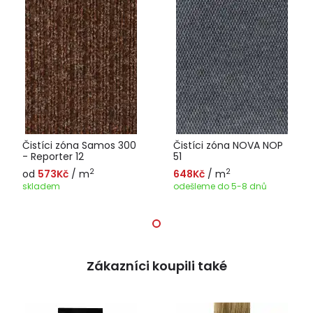
Čistíci zóna Samos 300
Čistíci zóna NOVA NOP
- Reporter 12
51
2
2
od
573Kč
/ m
648Kč
/ m
skladem
odešleme do 5-8 dnů
Zákazníci koupili také