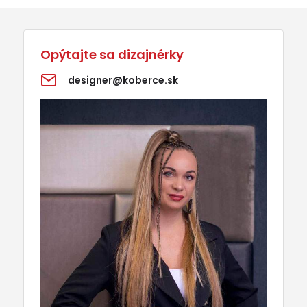
Opýtajte sa dizajnérky
designer@koberce.sk