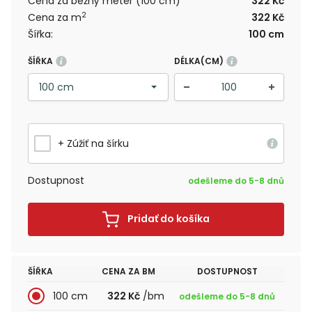
Cena za bežný meter (100 cm)
322 Kč
2
Cena za m
322 Kč
Šířka:
100 cm
ŠÍŘKA
DÉLKA(CM)
+ Zúžiť na šírku
Dostupnost
odešleme do 5-8 dnů
Pridať do košíka
ŠÍŘKA
CENA ZA BM
DOSTUPNOST
100 cm
322 Kč
/bm
odešleme do 5-8 dnů