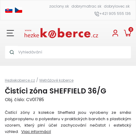
zaclony.sk
dobrymatrac.sk
dobrylovec.sk
+421 905 555 136
0
/
Hezkekoberce.cz
Metrážové koberce
Čistíci zóna SHEFFIELD 36/G
Obj. číslo: CV01785
Čistící zóny z kolekce Sheffield jsou vyrobeny ze směsi
polypropylenu a polyesteru v praktických barvách s plastickým
vzorem, který plní účel zachycování nečistot i estetický
vzhled.
Viac informácií