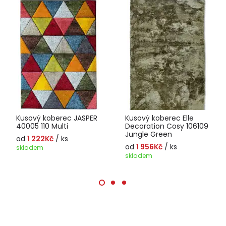
Kusový koberec JASPER
Kusový koberec Elle
40005 110 Multi
Decoration Cosy 106109
Jungle Green
od
1 222Kč
/ ks
od
1 956Kč
/ ks
skladem
skladem