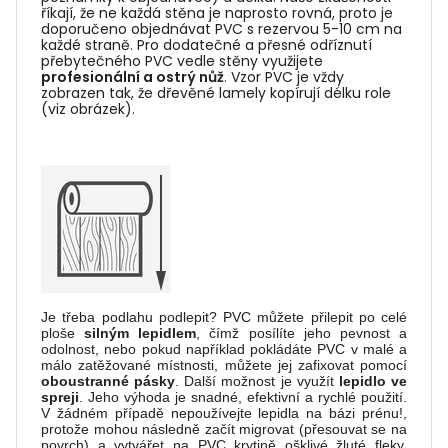
říkají, že ne každá stěna je naprosto rovná, proto je
doporučeno objednávat PVC s rezervou 5-10 cm na
každé straně. Pro dodatečné a přesné odříznutí
přebytečného PVC vedle stěny využijete
profesionální a ostrý nůž
. Vzor PVC je vždy
zobrazen tak, že dřevěné lamely kopírují délku role
(viz obrázek).
Je třeba podlahu podlepit? PVC můžete přilepit po celé
ploše
silným lepidlem
, čímž posílíte jeho pevnost a
odolnost, nebo pokud například pokládáte PVC v malé a
málo zatěžované místnosti, můžete jej zafixovat pomocí
oboustranné pásky
. Další možnost je využít
lepidlo ve
spreji
. Jeho výhoda je snadné, efektivní a rychlé použití.
V žádném případě nepoužívejte lepidla na bázi prénu!,
protože mohou následně začít migrovat (přesouvat se na
povrch) a vytvářet na PVC krytině ošklivé žluté fleky.