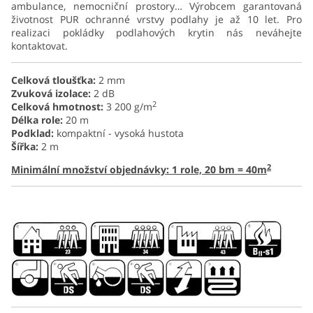
ambulance, nemocniční prostory… Výrobcem garantovaná
životnost PUR ochranné vrstvy podlahy je až 10 let. Pro
realizaci pokládky podlahových krytin nás neváhejte
kontaktovat.
Celková tloušťka:
2 mm
Zvuková izolace:
2 dB
2
Celková hmotnost:
3 200 g/m
Délka role:
20 m
Podklad:
kompaktní - vysoká hustota
Šířka:
2 m
2
Minimální množství objednávky: 1 role, 20 bm = 40m