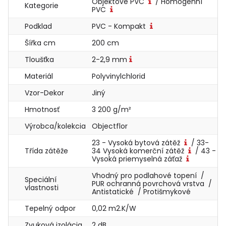
Objektové PVC
/ Homogenní
Kategorie
PVC
Podklad
PVC - Kompakt
Šířka cm
200 cm
Tloušťka
2-2,9 mm
Materiál
Polyvinylchlorid
Vzor-Dekor
Jiný
Hmotnosť
3 200 g/m²
Výrobca/kolekcia
Objectflor
23 - Vysoká bytová zátěž
/ 33-
Třída zátěže
34 Vysoká komerční zátěž
/ 43 -
Vysoká priemyselná záťaž
Vhodný pro podlahové topení /
Speciální
PUR ochranná povrchová vrstva /
vlastnosti
Antistatické / Protišmykové
Tepelný odpor
0,02 m2.K/W
Zvuková izolácia
2 dB