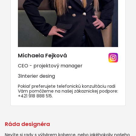
Michaela Fejková
CEO - projektový manager
3Interier desing
Pokiaľ preferujete telefonickú konzultáciu radi
Vám pomôžeme na našej zákaznickej podpore:
+421 918 888 515
.
Ráda designéra
Nevíte si rady s výběrem koberce, nebo jakéhokoliv našeho