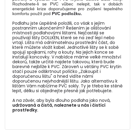
Rozhodnete-li se PVC vůbec nelepit, tak v dobách
energetické krize doporučujeme pro zvýšení tepelného
komfortu použít pod
PVC podložku.
Podlahu jste úspěšně položili, co však s jejím
postranním ukončením? Řešením je olištování
místnosti podlahovými lištami. Nejčastěji se
používají lišty DOLLKEN, které se na zeď lepí nebo
vrtají. Lišta má odnímatelnou prostřední část, do
které můžete vložit kabel. Jednotlivé lišty se k sobě
spojují spojkami, rohy a kouty. Na jejich konce se
instalují koncovky. V nabídce máme velké množství
dekorů, takže určitě najdete takovou, která bude
barevně nejblíže k PVC. Zároveň u většiny PVC krytin
stačí pouze odškrtnout políčko ,,Zakoupit i
doporučenou lištu" a hned vidíte námi
doporučenou nejvhodnější lištu. Jako alternativu k
lištám Vám nabízíme PVC sokly. Ty je třeba ke stěně
lepit, délku si objednejte přesně jak potřebujete.
A na závěr, aby byla dlouho podlaha jako nová,
udržovaná a čistá, naleznete u nás i čistící
prostředky.