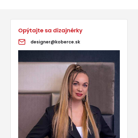
Opýtajte sa dizajnérky
designer@koberce.sk