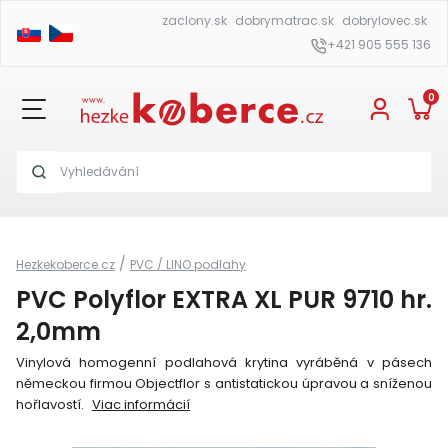
zaclony.sk
dobrymatrac.sk
dobrylovec.sk
+421 905 555 136
0
/
Hezkekoberce.cz
PVC / LINO podlahy
PVC Polyflor EXTRA XL PUR 9710 hr.
2,0mm
Vinylová homogenní podlahová krytina vyráběná v pásech
německou firmou Objectflor s antistatickou úpravou a sníženou
hořlavostí.
Viac informácií