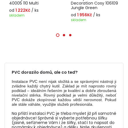
40005 110 Multi
Decoration Cosy 106109
Jungle Green
od
1 222Kč
/ ks
od
1 956Kč
/ ks
skladem
skladem
PVC dorazilo domů, ale co teď?
Instalace PVC není nijak složitá a se správnými nástroji ji
zvládne každý chytrý kutil. Základ je mít naprosto rovný
podklad – ideálním řešením je kvalitní a dobře zbroušená
nivelační stěrka. Rovný podklad je velmi důležitý, neboť
PVC dokáže zkopírovat každou větší nerovnost. Pokud
ale stále váháte, využijte služeb profesionála.
Na příští instalaci PVC je třeba myslet již při samotné
objednávce! Správně si vyberte potřebnou šířku
(jasné, seřízneme Vám i ze šířky, stačí to napsat do
poznámky k objednávce) a délku. Naše zkušenosti