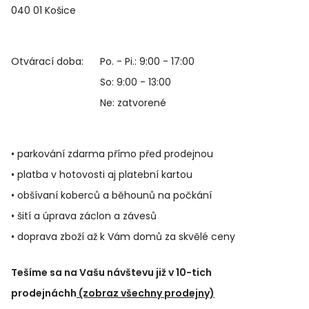
040 01 Košice
Otvárací doba:
Po. - Pi.: 9:00 - 17:00
So: 9:00 - 13:00
Ne: zatvorené
• parkování zdarma přímo před prodejnou
• platba v hotovosti aj platební kartou
• obšívaní koberců a běhounů na počkání
• šití a úprava záclon a závesů
• doprava zboží až k Vám domů za skvělé ceny
Tešíme sa na Vašu návštevu již v 10-tich
prodejnáchh
(zobraz všechny prodejny)