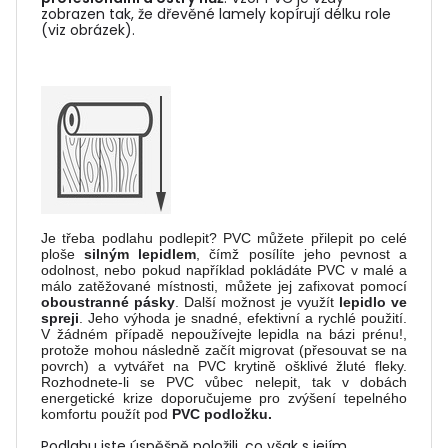
zobrazen tak, že dřevěné lamely kopírují délku role
(viz obrázek).
Je třeba podlahu podlepit? PVC můžete přilepit po celé
ploše
silným lepidlem
, čímž posílíte jeho pevnost a
odolnost, nebo pokud například pokládáte PVC v malé a
málo zatěžované místnosti, můžete jej zafixovat pomocí
oboustranné pásky
. Další možnost je využít
lepidlo ve
spreji
. Jeho výhoda je snadné, efektivní a rychlé použití.
V žádném případě nepoužívejte lepidla na bázi prénu!,
protože mohou následně začít migrovat (přesouvat se na
povrch) a vytvářet na PVC krytině ošklivé žluté fleky.
Rozhodnete-li se PVC vůbec nelepit, tak v dobách
energetické krize doporučujeme pro zvýšení tepelného
komfortu použít pod
PVC podložku.
Podlahu jste úspěšně položili, co však s jejím