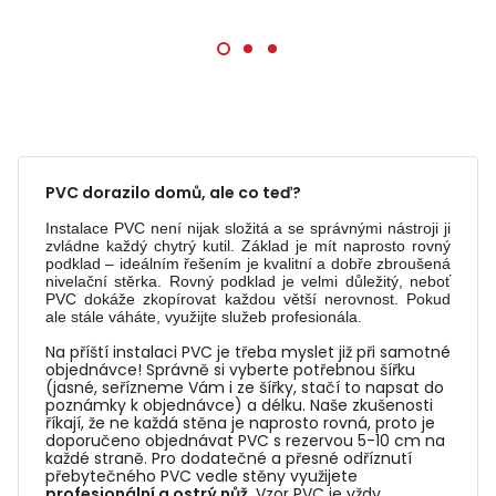
PVC dorazilo domů, ale co teď?
Instalace PVC není nijak složitá a se správnými nástroji ji
zvládne každý chytrý kutil. Základ je mít naprosto rovný
podklad – ideálním řešením je kvalitní a dobře zbroušená
nivelační stěrka. Rovný podklad je velmi důležitý, neboť
PVC dokáže zkopírovat každou větší nerovnost. Pokud
ale stále váháte, využijte služeb profesionála.
Na příští instalaci PVC je třeba myslet již při samotné
objednávce! Správně si vyberte potřebnou šířku
(jasné, seřízneme Vám i ze šířky, stačí to napsat do
poznámky k objednávce) a délku. Naše zkušenosti
říkají, že ne každá stěna je naprosto rovná, proto je
doporučeno objednávat PVC s rezervou 5-10 cm na
každé straně. Pro dodatečné a přesné odříznutí
přebytečného PVC vedle stěny využijete
profesionální a ostrý nůž
. Vzor PVC je vždy