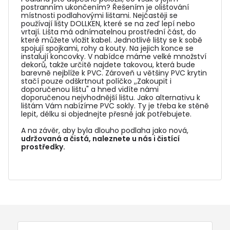
postranním ukončením? Řešením je olištování
místnosti podlahovými lištami. Nejčastěji se
používají lišty DOLLKEN, které se na zeď lepí nebo
vrtají. Lišta má odnímatelnou prostřední část, do
které můžete vložit kabel. Jednotlivé lišty se k sobě
spojují spojkami, rohy a kouty. Na jejich konce se
instalují koncovky. V nabídce máme velké množství
dekorů, takže určitě najdete takovou, která bude
barevně nejblíže k PVC. Zároveň u většiny PVC krytin
stačí pouze odškrtnout políčko ,,Zakoupit i
doporučenou lištu" a hned vidíte námi
doporučenou nejvhodnější lištu. Jako alternativu k
lištám Vám nabízíme PVC sokly. Ty je třeba ke stěně
lepit, délku si objednejte přesně jak potřebujete.
A na závěr, aby byla dlouho podlaha jako nová,
udržovaná a čistá, naleznete u nás i čistící
prostředky.