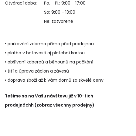
Otvárací doba:
Po. - Pi.: 9:00 - 17:00
So: 9:00 - 13:00
Ne: zatvorené
• parkování zdarma přímo před prodejnou
• platba v hotovosti aj platební kartou
• obšívaní koberců a běhounů na počkání
• šití a úprava záclon a závesů
• doprava zboží až k Vám domů za skvělé ceny
Tešíme sa na Vašu návštevu již v 10-tich
prodejnáchh
(zobraz všechny prodejny)