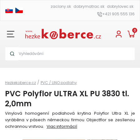
zaclony.sk
dobrymatrac.sk
dobrylovec.sk
+421 905 555 136
0
/
Hezkekoberce.cz
PVC / LINO podlahy
PVC Polyflor ULTRA XL PU 3830 tl.
2,0mm
Vinylová homogenní podlahová krytina Polyflor Ultra XL je
vyráběna v pásech německou firmou Objectflor se zesílenou
ochrannou vrstvou.
Viac informácií