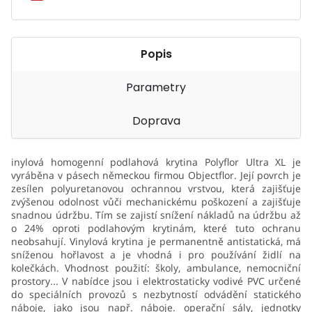
Popis
Parametry
Doprava
inylová homogenní podlahová krytina Polyflor Ultra XL je
vyráběna v pásech německou firmou Objectflor. Její povrch je
zesílen polyuretanovou ochrannou vrstvou, která zajišťuje
zvýšenou odolnost vůči mechanickému poškození a zajišťuje
snadnou údržbu. Tím se zajistí snížení nákladů na údržbu až
o 24% oproti podlahovým krytinám, které tuto ochranu
neobsahují. Vinylová krytina je permanentně antistatická, má
sníženou hořlavost a je vhodná i pro používání židlí na
kolečkách. Vhodnost použití: školy, ambulance, nemocniční
prostory... V nabídce jsou i elektrostaticky vodivé PVC určené
do speciálních provozů s nezbytností odvádění statického
náboje, jako jsou např. náboje. operační sály, jednotky