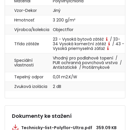
Materiál
Polyvinylchlorid
Vzor-Dekor
Jiný
Hmotnosť
3 200 g/m²
Výrobca/kolekcia
Objectflor
23 - Vysoká bytová zátěž
/ 33-
Třída zátěže
34 Vysoká komerční zátěž
/ 43 -
Vysoká priemyselná záťaž
Vhodný pro podlahové topení /
Speciální
PUR ochranná povrchová vrstva /
vlastnosti
Antistatické / Protišmykové
Tepelný odpor
0,01 m2.K/W
Zvuková izolácia
2 dB
Dokumenty ke stažení
Technicky-list-Polyflor-Ultra.pdf
359.09 KB