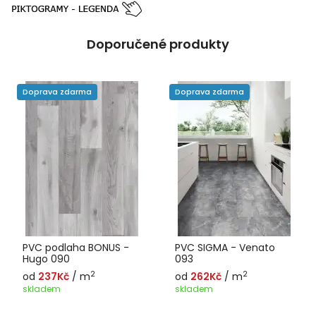
Doporučené produkty
Doprava zdarma
Doprava zdarma
PVC podlaha BONUS -
PVC SIGMA - Venato
Hugo 090
093
2
2
od
237Kč
/ m
od
262Kč
/ m
skladem
skladem