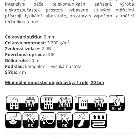
intenzivní péče, telekomunikační zařízení, výroba
elektrosoučástek, prostory vybavené citlivými měřícími
přístroji, fyzikální laboratoře, prostory s výpočetní a měřící
technikou a pod.
Celková tloušťka:
2 mm
2
Celková hmotnost:
3 200 g/m
Zvuková izolace:
2 dB
Povrchová úprava:
PUR
Délka role:
20 m
Podklad:
kompaktní - vysoká hustota
Šířka:
2 m
Minimální množství objednávky: 1 role, 20 bm