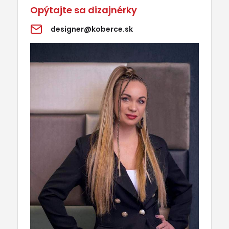
Opýtajte sa dizajnérky
designer@koberce.sk