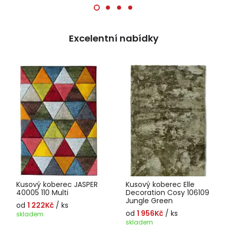
Excelentní nabídky
Kusový koberec JASPER
Kusový koberec Elle
40005 110 Multi
Decoration Cosy 106109
Jungle Green
od
1 222Kč
/ ks
od
1 956Kč
/ ks
skladem
skladem