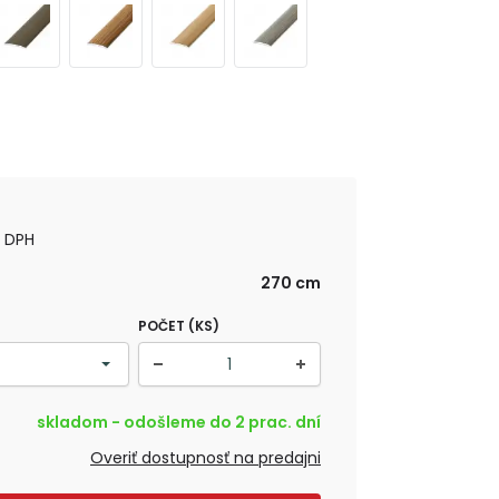
s DPH
270 cm
POČET (KS)
skladom - odošleme do 2 prac. dní
Overiť dostupnosť na predajni