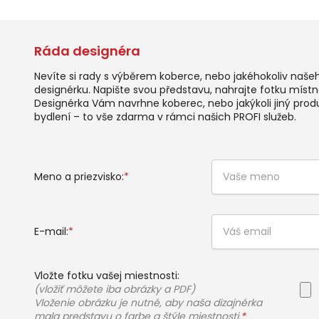
Ráda designéra
Nevíte si rady s výběrem koberce, nebo jakéhokoliv naše
designérku. Napište svou představu, nahrajte fotku místno
Designérka Vám navrhne koberec, nebo jakýkoli jiný prod
bydlení – to vše zdarma v rámci našich PROFI služeb.
Meno a priezvisko:
*
E-mail:
*
Vložte fotku vašej miestnosti:
(vložiť môžete iba obrázky a PDF)
Vloženie obrázku je nutné, aby naša dizajnérka
mala predstavu o farbe a štýle miestnosti.
*