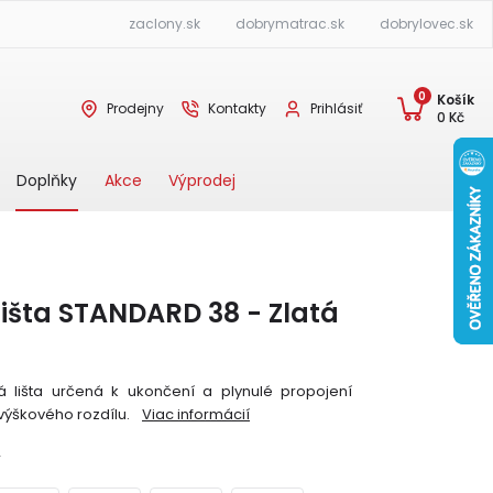
zaclony.sk
dobrymatrac.sk
dobrylovec.sk
0
Košík
Prodejny
Kontakty
Prihlásiť
0
Kč
Akce
Výprodej
Doplňky
išta STANDARD 38 - Zlatá
 lišta určená k ukončení a plynulé propojení
výškového rozdílu.
Viac informácií
Y