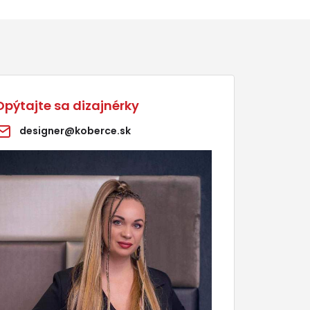
Opýtajte sa dizajnérky
designer@koberce.sk