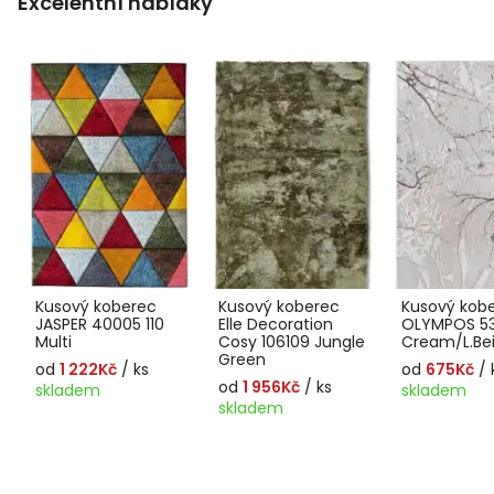
Excelentní nabídky
Kusový koberec
Kusový koberec
Kusový kob
JASPER 40005 110
Elle Decoration
OLYMPOS 5
Multi
Cosy 106109 Jungle
Cream/L.Be
Green
od
1 222Kč
/ ks
od
675Kč
/ 
od
1 956Kč
/ ks
skladem
skladem
skladem