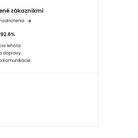
ené zákazníkmi
 hodnotenia
92.6%
ia lehota
ta dopravy
ta komunikácie