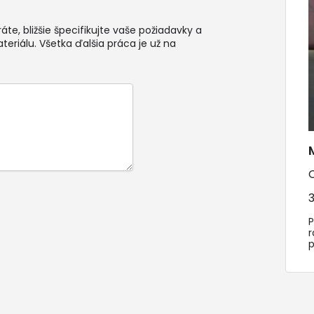
te, bližšie špecifikujte vaše požiadavky a
teriálu. Všetka ďalšia práca je už na
3
P