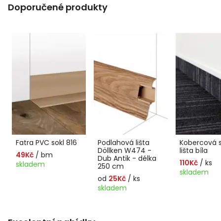
Doporučené produkty
Fatra PVC sokl 816
Podlahová lišta
Kobercová 
Döllken W474 -
lišta bíla
49Kč
/ bm
Dub Antik - délka
110Kč
/ ks
skladem
250 cm
skladem
od
25Kč
/ ks
skladem