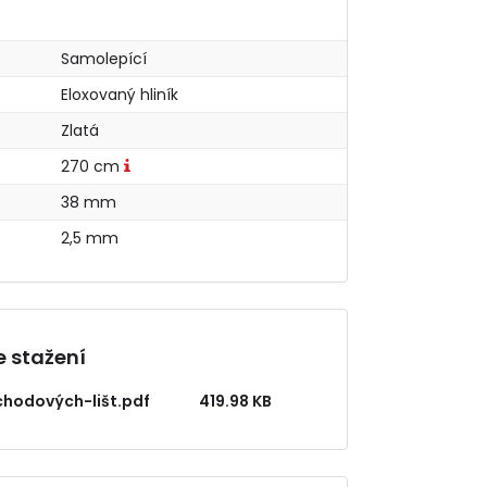
Samolepící
Eloxovaný hliník
Zlatá
270 cm
38 mm
2,5 mm
 stažení
hodových-lišt.pdf
419.98 KB