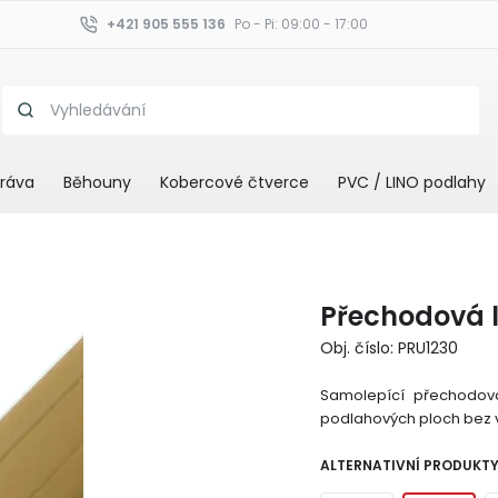
+421 905 555 136
Po - Pi: 09:00 - 17:00
ráva
Běhouny
Kobercové čtverce
PVC / LINO podlahy
Přechodová l
Obj. číslo: PRU1230
Samolepící přechodová
podlahových ploch bez 
ALTERNATIVNÍ PRODUKT