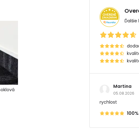
Over
Ďalšie
dodac
kvali
kvali
Martina
soklová
05.08.2026
rychlost
100%