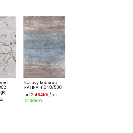
erec
Kusový koberec
362
PATINA 41048/500
ige
od
2 464Kč
/ ks
ks
skladem