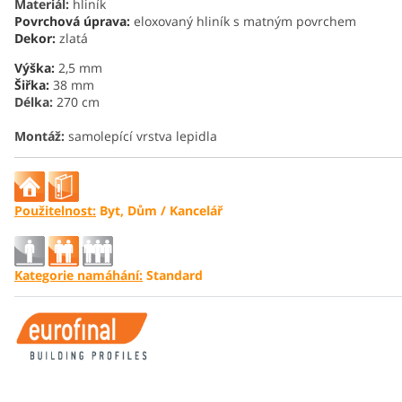
Materiál:
hliník
Povrchová úprava:
eloxovaný hliník s matným povrchem
Dekor:
zlatá
Výška:
2,5 mm
Šiřka:
38 mm
Délka:
270 cm
Montáž:
samolepící vrstva lepidla
Použitelnost:
Byt, D
ům
/ Kancelář
Kategorie namáhání:
Standard