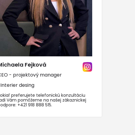
Michaela Fejková
CEO - projektový manager
Interier desing
okiaľ preferujete telefonickú konzultáciu
radi Vám pomôžeme na našej zákaznickej
podpore:
+421 918 888 515
.