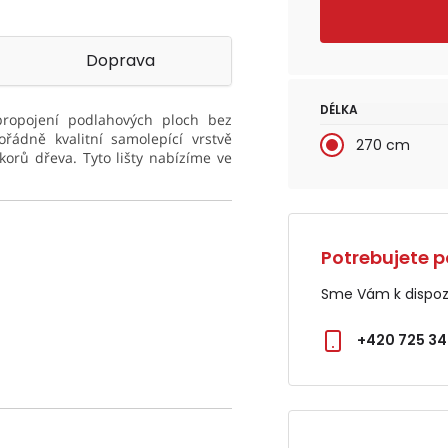
Doprava
DÉLKA
propojení podlahových ploch bez
řádně kvalitní samolepící vrstvě
270 cm
korů dřeva. Tyto lišty nabízíme ve
Potrebujete p
Sme Vám k dispozí
+420 725 34