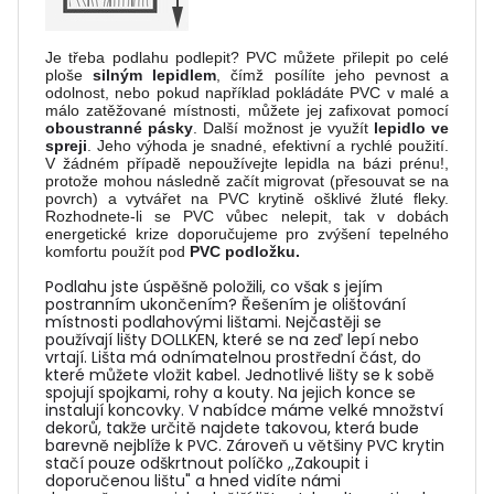
Je třeba podlahu podlepit? PVC můžete přilepit po celé
ploše
silným lepidlem
, čímž posílíte jeho pevnost a
odolnost, nebo pokud například pokládáte PVC v malé a
málo zatěžované místnosti, můžete jej zafixovat pomocí
oboustranné pásky
. Další možnost je využít
lepidlo ve
spreji
. Jeho výhoda je snadné, efektivní a rychlé použití.
V žádném případě nepoužívejte lepidla na bázi prénu!,
protože mohou následně začít migrovat (přesouvat se na
povrch) a vytvářet na PVC krytině ošklivé žluté fleky.
Rozhodnete-li se PVC vůbec nelepit, tak v dobách
energetické krize doporučujeme pro zvýšení tepelného
komfortu použít pod
PVC podložku.
Podlahu jste úspěšně položili, co však s jejím
postranním ukončením? Řešením je olištování
místnosti podlahovými lištami. Nejčastěji se
používají lišty DOLLKEN, které se na zeď lepí nebo
vrtají. Lišta má odnímatelnou prostřední část, do
které můžete vložit kabel. Jednotlivé lišty se k sobě
spojují spojkami, rohy a kouty. Na jejich konce se
instalují koncovky. V nabídce máme velké množství
dekorů, takže určitě najdete takovou, která bude
barevně nejblíže k PVC. Zároveň u většiny PVC krytin
stačí pouze odškrtnout políčko ,,Zakoupit i
doporučenou lištu" a hned vidíte námi