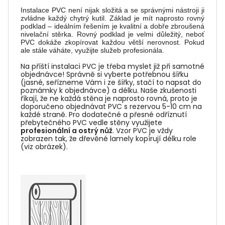
Instalace PVC není nijak složitá a se správnými nástroji ji
zvládne každý chytrý kutil. Základ je mít naprosto rovný
podklad – ideálním řešením je kvalitní a dobře zbroušená
nivelační stěrka. Rovný podklad je velmi důležitý, neboť
PVC dokáže zkopírovat každou větší nerovnost. Pokud
ale stále váháte, využijte služeb profesionála.
Na příští instalaci PVC je třeba myslet již při samotné
objednávce! Správně si vyberte potřebnou šířku
(jasné, seřízneme Vám i ze šířky, stačí to napsat do
poznámky k objednávce) a délku. Naše zkušenosti
říkají, že ne každá stěna je naprosto rovná, proto je
doporučeno objednávat PVC s rezervou 5-10 cm na
každé straně. Pro dodatečné a přesné odříznutí
přebytečného PVC vedle stěny využijete
profesionální a ostrý nůž
. Vzor PVC je vždy
zobrazen tak, že dřevěné lamely kopírují délku role
(viz obrázek).