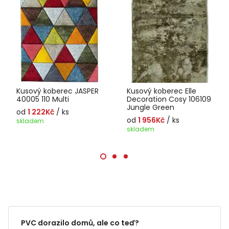
Kusový koberec JASPER
Kusový koberec Elle
40005 110 Multi
Decoration Cosy 106109
Jungle Green
od
1 222Kč
/ ks
od
1 956Kč
/ ks
skladem
skladem
PVC dorazilo domů, ale co teď?