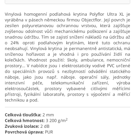
Vinylová homogenní podlahová krytina Polyflor Ultra XL je
vyráběna v pásech německou firmou Objectflor. Její povrch je
zesílen polyuretanovou ochrannou vrstvou, která zajišťuje
zvýšenou odolnost vůči mechanickému poškození a zajišťuje
snadnou údržbu. Tím se zajistí snížení nákladů na údržbu až
o 24% oproti podlahovým krytinám, které tuto ochranu
neobsahují. Vinylová krytina je permanentně antistatická, má
sníženou hořlavost a je vhodná i pro používání židlí na
kolečkách. Vhodnost použití: školy, ambulance, nemocniční
prostory... V nabídce jsou i elektrostaticky vodivé PVC určené
do speciálních provozů s nezbytností odvádění statického
náboje, jako jsou např. náboje. operační sály, jednotky
intenzivní péče, telekomunikační zařízení, výroba
elektrosoučástek, prostory vybavené citlivými měřícími
přístroji, fyzikální laboratoře, prostory s výpočetní a měřící
technikou a pod.
Celková tloušťka:
2 mm
2
Celková hmotnost:
3 200 g/m
Zvuková izolace:
2 dB
Povrchová úprava:
PUR