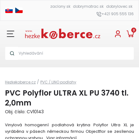
zaclony.sk
dobrymatrac.sk
dobrylovec.sk
+421 905 555 136
0
/
Hezkekoberce.cz
PVC / LINO podlahy
PVC Polyflor ULTRA XL PU 3740 tl.
2,0mm
Obj. číslo: CV10143
Vinylová homogenní podlahová krytina Polyflor Ultra XL je
vyráběna v pásech německou firmou Objectflor se zesílenou
ochrannou vrstvou.
Viac informácií