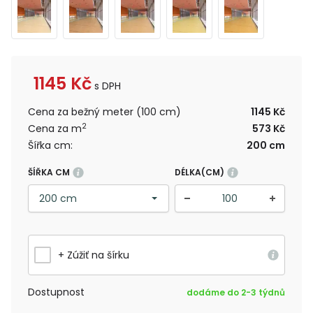
1145
Kč
s DPH
Cena za bežný meter (100 cm)
1145 Kč
2
Cena za m
573 Kč
Šířka cm:
200 cm
ŠÍŘKA CM
DÉLKA(CM)
+ Zúžiť na šírku
Dostupnost
dodáme do 2-3 týdnů