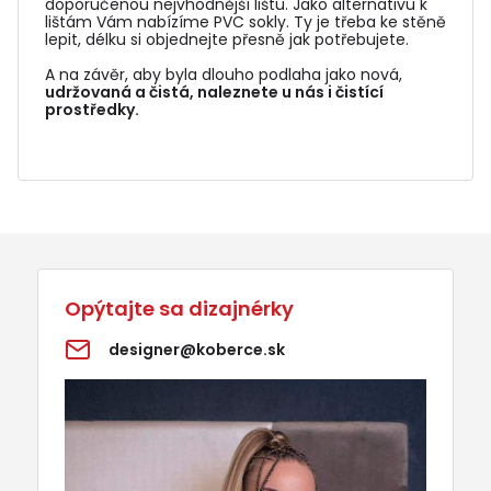
doporučenou nejvhodnější lištu. Jako alternativu k
lištám Vám nabízíme PVC sokly. Ty je třeba ke stěně
lepit, délku si objednejte přesně jak potřebujete.
A na závěr, aby byla dlouho podlaha jako nová,
udržovaná a čistá, naleznete u nás i čistící
prostředky.
Opýtajte sa dizajnérky
designer@koberce.sk