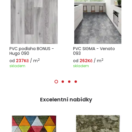
PVC podlaha BONUS -
PVC SIGMA - Venato
Hugo 090
093
2
2
od
237Kč
/ m
od
262Kč
/ m
skladem
skladem
Excelentní nabídky