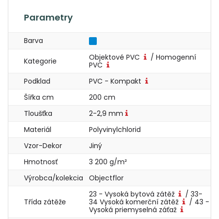
Parametry
Barva
Objektové PVC
/ Homogenní
Kategorie
PVC
Podklad
PVC - Kompakt
Šířka cm
200 cm
Tloušťka
2-2,9 mm
Materiál
Polyvinylchlorid
Vzor-Dekor
Jiný
Hmotnosť
3 200 g/m²
Výrobca/kolekcia
Objectflor
23 - Vysoká bytová zátěž
/ 33-
Třída zátěže
34 Vysoká komerční zátěž
/ 43 -
Vysoká priemyselná záťaž