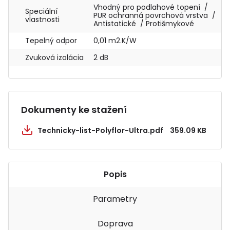
Vhodný pro podlahové topení /
Speciální
PUR ochranná povrchová vrstva /
vlastnosti
Antistatické / Protišmykové
Tepelný odpor
0,01 m2.K/W
Zvuková izolácia
2 dB
Dokumenty ke stažení
Technicky-list-Polyflor-Ultra.pdf
359.09 KB
Popis
Parametry
Doprava