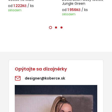
Jungle Green
od
1 222Kč
/ ks
od
1 956Kč
/ ks
skladem
skladem
Opýtajte sa dizajnérky
designer@koberce.sk