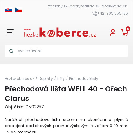
zaclony.sk
dobrymatrac.sk
dobrylovec.sk
+421 905 555 136
0
/
/
/
Hezkekoberce.cz
Doplňky
Lišty
Přechodové lišty
Přechodová lišta WELL 40 - Ořech
Clarus
Obj. číslo: CV02257
Narážecí přechodová lišta určená na ukončení a plynulé
propojení podlahových ploch s výškovým rozdílem 0-10 mm.
Viac informácií