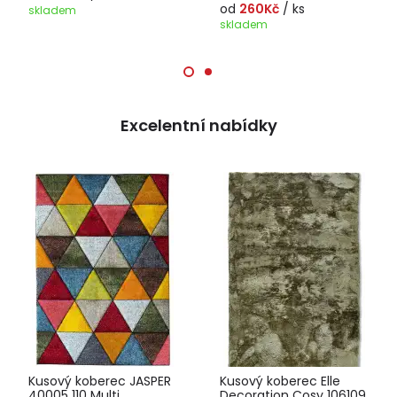
od
260Kč
/ ks
skladem
skladem
Excelentní nabídky
Kusový koberec JASPER
Kusový koberec Elle
40005 110 Multi
Decoration Cosy 106109