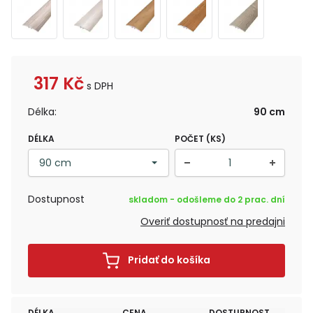
317
Kč
s DPH
Délka:
90 cm
DÉLKA
POČET (KS)
Dostupnost
skladom - odošleme do 2 prac. dní
Overiť dostupnosť na predajni
Pridať do košíka
DÉLKA
CENA
DOSTUPNOST