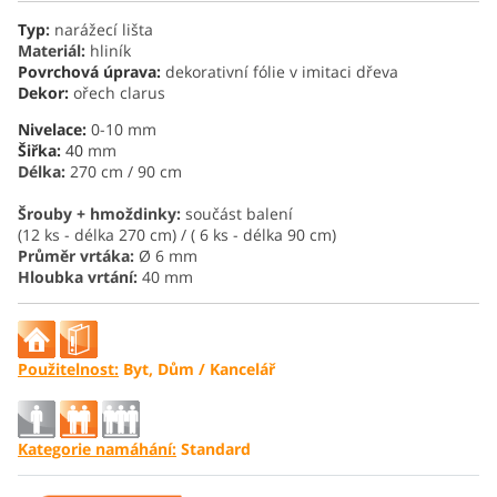
Typ
:
narážecí lišta
Materiál:
hliník
Povrchová úprava:
dekorativní fólie v imitaci dřeva
Dekor:
ořech clarus
Nivelace:
0-10 mm
Šiřka:
40
mm
Délka:
270 cm / 90 cm
Šrouby + hmoždinky:
součást balení
(12 ks - délka 270 cm) / ( 6 ks - délka 90 cm)
Průměr
vrtáka
:
Ø 6 mm
Hloubka vrtání
:
40 mm
Použitelnost:
Byt, D
ům
/ Kancelář
Kategorie namáhání:
Standard