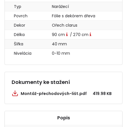
Typ
Narážecí
Povrch
Fólie s dekórem dřeva
Dekor
Ořech clarus
Délka
90 cm
/ 270 cm
Šířka
40 mm
Nivelácia
0-10 mm
Dokumenty ke stažení
Montáž-přechodových-lišt.pdf
419.98 KB
Popis