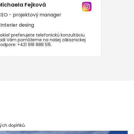
Michaela Fejková
CEO - projektový manager
Interier desing
okiaľ preferujete telefonickú konzultáciu
radi Vám pomôžeme na našej zákaznickej
podpore:
+421 918 888 515
.
vých doplňků
.