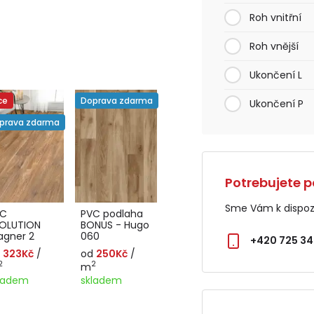
Roh vnitřní
Roh vnější
Ukončení L
ce
Doprava zdarma
Ukončení P
prava zdarma
Potrebujete p
Sme Vám k dispozí
VC
PVC podlaha
OLUTION
BONUS - Hugo
gner 2
060
+420 725 34
d
323Kč
/
od
250Kč
/
2
2
m
ladem
skladem