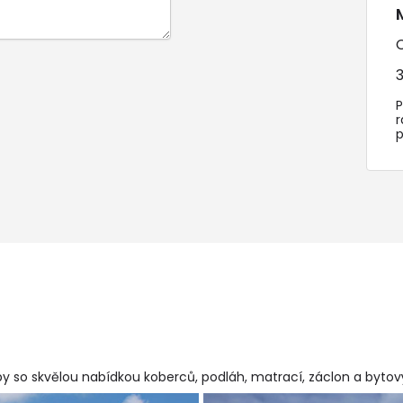
3
P
y so skvělou nabídkou koberců, podláh, matrací, záclon a byto