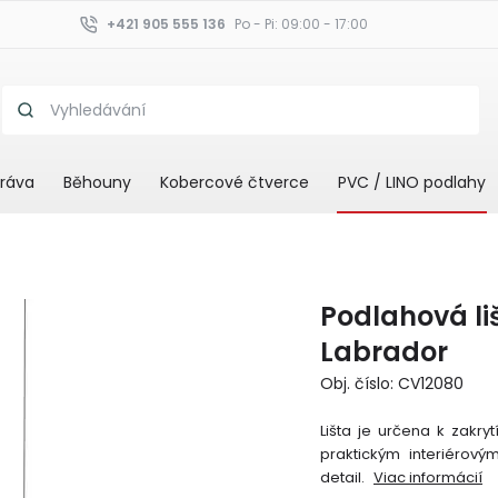
+421 905 555 136
Po - Pi: 09:00 - 17:00
ráva
Běhouny
Kobercové čtverce
PVC / LINO podlahy
Podlahová li
Labrador
Obj. číslo: CV12080
Lišta je určena k zakry
praktickým interiérový
detail.
Viac informácií