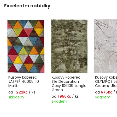
Excelentní nabídky
Kusový koberec
Kusový koberec
Kusový kob
JASPER 40005 110
Elle Decoration
OLYMPOS 5
Multi
Cosy 106109 Jungle
Cream/L.Be
Green
od
1 222Kč
/ ks
od
675Kč
/ 
od
1 956Kč
/ ks
skladem
skladem
skladem