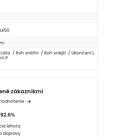
SLK50
cm
 Lišta / Roh vnitřní / Roh vnější / Ukončení L
ní P
ené zákazníkmi
 hodnotenia
92.6%
ia lehota
ta dopravy