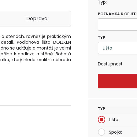
Typ:
POZNÁMKA K OBJE
Doprava
h a stěnách, rovněž je praktickým
TYP
detail. Podlahová lišta DOLLKEN
nadno se udržuje a montáž je velmi
 přilne k podlaze a stěně. Bohatá
íka, který hledá kvalitní náhradu
Dostupnost
TYP
Lišta
Spojka