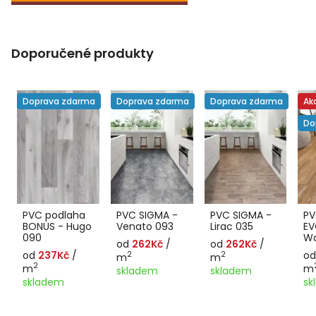
Doporučené produkty
Doprava zdarma
Doprava zdarma
Doprava zdarma
Ak
Do
PVC podlaha
PVC SIGMA -
PVC SIGMA -
P
BONUS - Hugo
Venato 093
Lirac 035
EV
090
Wa
od
262Kč
/
od
262Kč
/
od
237Kč
/
o
2
2
m
m
2
m
m
skladem
skladem
skladem
sk