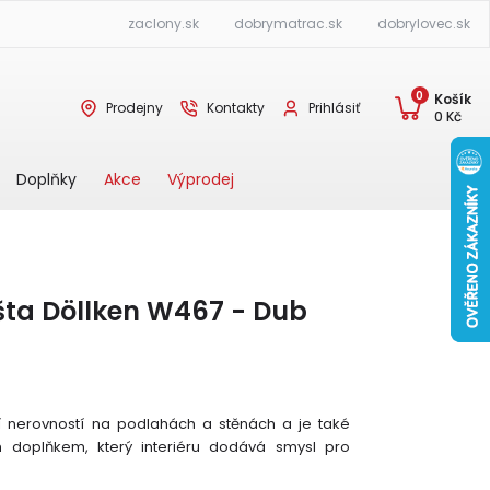
zaclony.sk
dobrymatrac.sk
dobrylovec.sk
0
Košík
Prodejny
Kontakty
Prihlásiť
0
Kč
Akce
Výprodej
Doplňky
šta Döllken W467 - Dub
tí nerovností na podlahách a stěnách a je také
m doplňkem, který interiéru dodává smysl pro