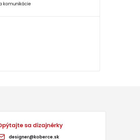
ta komunikácie
Opýtajte sa dizajnérky
designer@koberce.sk