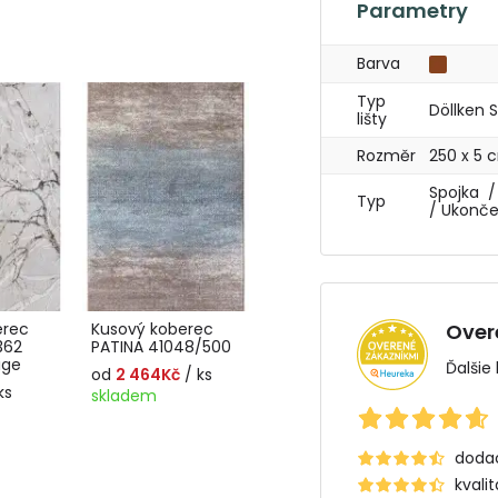
Parametry
Barva
Typ
Döllken 
lišty
Rozměr
250 x 5 
Spojka /
Typ
/ Ukonče
erec
Kusový koberec
Over
362
PATINA 41048/500
ige
Ďalšie
od
2 464Kč
/ ks
ks
skladem
dodac
kvali