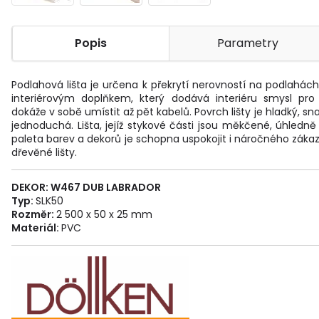
Popis
Parametry
Podlahová lišta je určena k překrytí nerovností na podlahác
interiérovým doplňkem, který dodává interiéru smysl pro 
dokáže v sobě umístit až pět kabelů. Povrch lišty je hladký, s
jednoduchá. Lišta, jejíž stykové části jsou měkčené, úhledně
paleta barev a dekorů je schopna uspokojit i náročného zákazn
dřevěné lišty.
DEKOR: W467
DUB LABRADOR
Typ:
SLK50
Rozměr:
2 500 x 50 x 25 mm
Materiál:
PVC