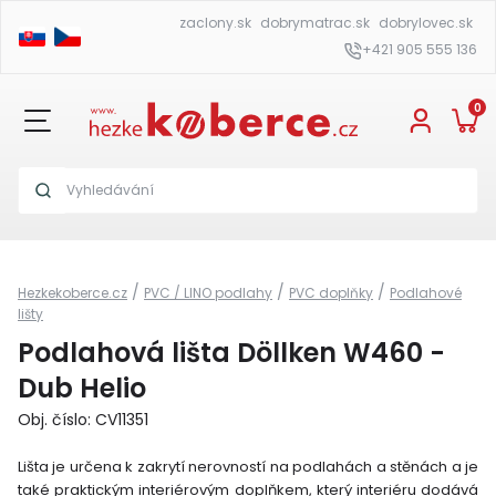
zaclony.sk
dobrymatrac.sk
dobrylovec.sk
+421 905 555 136
0
/
/
/
Hezkekoberce.cz
PVC / LINO podlahy
PVC doplňky
Podlahové
lišty
Podlahová lišta Döllken W460 -
Dub Helio
Obj. číslo: CV11351
Lišta je určena k zakrytí nerovností na podlahách a stěnách a je
také praktickým interiérovým doplňkem, který interiéru dodává