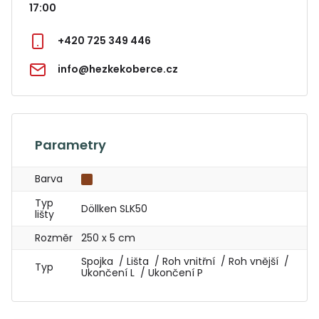
17:00
+420 725 349 446
info@hezkekoberce.cz
Parametry
Barva
Typ
Döllken SLK50
lišty
Rozměr
250 x 5 cm
Spojka / Lišta / Roh vnitřní / Roh vnější /
Typ
Ukončení L / Ukončení P