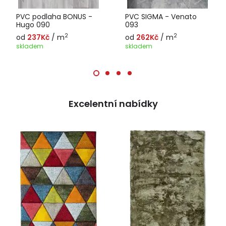
PVC podlaha BONUS -
PVC SIGMA - Venato
Hugo 090
093
2
2
od
237Kč
/ m
od
262Kč
/ m
skladem
skladem
Excelentní nabídky