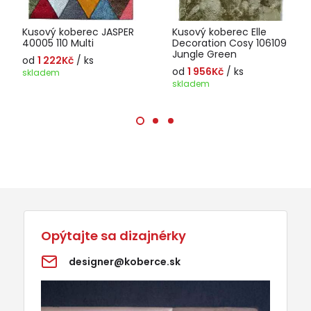
Kusový koberec JASPER
Kusový koberec Elle
40005 110 Multi
Decoration Cosy 106109
Jungle Green
od
1 222Kč
/ ks
od
1 956Kč
/ ks
skladem
skladem
Opýtajte sa dizajnérky
designer@koberce.sk