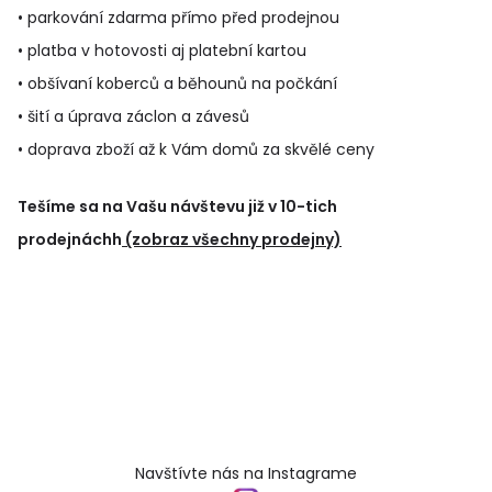
• parkování zdarma přímo před prodejnou
• platba v hotovosti aj platební kartou
• obšívaní koberců a běhounů na počkání
• šití a úprava záclon a závesů
• doprava zboží až k Vám domů za skvělé ceny
Tešíme sa na Vašu návštevu již v 10-tich
prodejnáchh
(zobraz všechny prodejny)
Navštívte nás na Instagrame