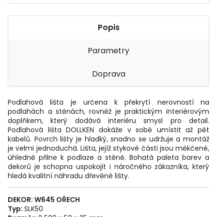
Popis
Parametry
Doprava
Podlahová lišta je určena k překrytí nerovností na
podlahách a stěnách, rovněž je praktickým interiérovým
doplňkem, který dodává interiéru smysl pro detail.
Podlahová lišta DOLLKEN dokáže v sobě umístit až pět
kabelů. Povrch lišty je hladký, snadno se udržuje a montáž
je velmi jednoduchá. Lišta, jejíž stykové části jsou měkčené,
úhledně přilne k podlaze a stěně. Bohatá paleta barev a
dekorů je schopna uspokojit i náročného zákazníka, který
hledá kvalitní náhradu dřevěné lišty.
DEKOR: W645
OŘECH
Typ:
SLK50