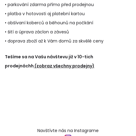
• parkování zdarma přímo před prodejnou
• platba v hotovosti aj platební kartou
• obšívaní koberců a běhounů na počkání
• šití a úprava záclon a závesů
• doprava zboží až k Vám domů za skvělé ceny
Tešíme sa na Vašu návštevu již v 10-tich
prodejnáchh
(zobraz všechny prodejny)
Navštívte nás na Instagrame