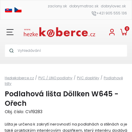
zaclony.sk
dobrymatrac.sk
dobrylovec.sk
+421 905 555 136
0
/
/
/
Hezkekoberce.cz
PVC / LINO podlahy
PVC doplňky
Podlahové
lišty
Podlahová lišta Döllken W645 -
Ořech
Obj. číslo: CV19283
Lišta je určena k zakrytí nerovností na podlahách a stěnách a je
také praktickým interiérovým doplňkem, který interiéru dodává