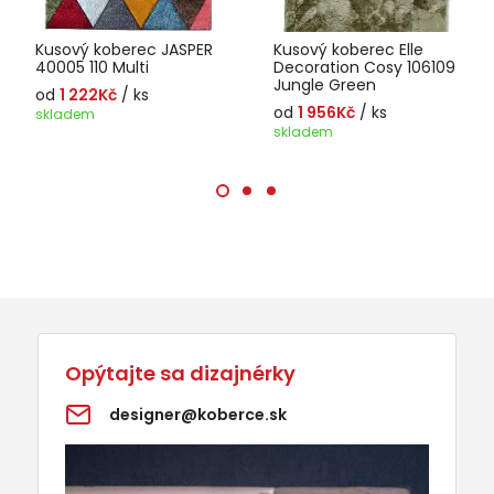
Kusový koberec JASPER
Kusový koberec Elle
40005 110 Multi
Decoration Cosy 106109
Jungle Green
od
1 222Kč
/ ks
od
1 956Kč
/ ks
skladem
skladem
Opýtajte sa dizajnérky
designer@koberce.sk