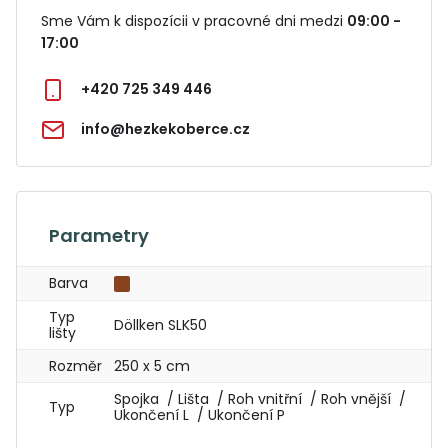
Sme Vám k dispozícii v pracovné dni medzi
09:00 -
17:00
+420 725 349 446
info@hezkekoberce.cz
Parametry
Barva
Typ
Döllken SLK50
lišty
Rozměr
250 x 5 cm
Spojka / Lišta / Roh vnitřní / Roh vnější /
Typ
Ukončení L / Ukončení P