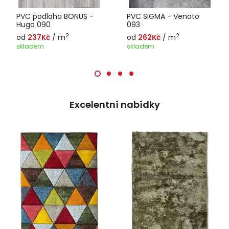
PVC podlaha BONUS -
PVC SIGMA - Venato
Hugo 090
093
2
2
od
237Kč
/ m
od
262Kč
/ m
skladem
skladem
Excelentní nabídky