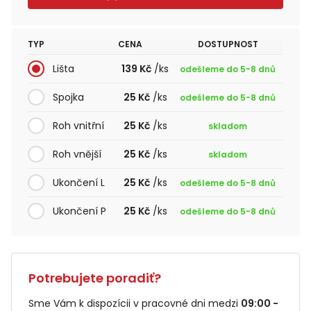
TYP
CENA
DOSTUPNOST
Lišta
139 Kč
/ks
odešleme do 5-8 dnů
Spojka
25 Kč
/ks
odešleme do 5-8 dnů
Roh vnitřní
25 Kč
/ks
skladom
Roh vnější
25 Kč
/ks
skladom
Ukončení L
25 Kč
/ks
odešleme do 5-8 dnů
Ukončení P
25 Kč
/ks
odešleme do 5-8 dnů
Potrebujete poradiť?
Sme Vám k dispozícii v pracovné dni medzi
09:00 -