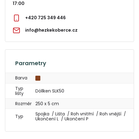
17:00
+420 725 349 446
info@hezkekoberce.cz
Parametry
Barva
Typ
Döllken SLK50
lišty
Rozměr
250 x 5 cm
Spojka / Lišta / Roh vnitřní / Roh vnější /
Typ
Ukončení L / Ukončení P