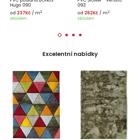
PVC podlaha BONUS -
PVC SIGMA - Venato
Hugo 090
093
2
2
od
237Kč
/ m
od
262Kč
/ m
skladem
skladem
Excelentní nabídky