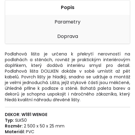
Popis
Parametry
Doprava
Podlahová lišta je určena k překrytí nerovností na
podlahách a stěnách, rovněž je praktickým interiérovým
doplňkem, který dodává interiéru smysl pro detail.
Podlahová lišta DOLLKEN dokáže v sobě umístit až pět
kabelů. Povrch lišty je hladký, snadno se udržuje a montáž
je velmi jednoduchá. Lišta, jejíž stykové části jsou měkčené,
úhledně přilne k podlaze a stěně. Bohatá paleta barev a
dekorů je schopna uspokojit i náročného zákazníka, který
hledá kvalitní náhradu dřevěné lišty.
DEKOR: W181 WENGE
Typ:
SLK50
Rozměr:
2 500 x 50 x 25 mm
Materiál:
PVC