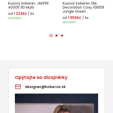
Kusový koberec JASPER
Kusový koberec Elle
40005 110 Multi
Decoration Cosy 106109
Jungle Green
od
1 222Kč
/ ks
od
1 956Kč
/ ks
skladem
skladem
Opýtajte sa dizajnérky
designer@koberce.sk