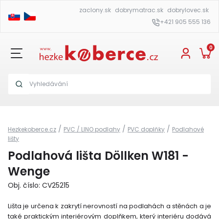
zaclony.sk
dobrymatrac.sk
dobrylovec.sk
+421 905 555 136
0
/
/
/
Hezkekoberce.cz
PVC / LINO podlahy
PVC doplňky
Podlahové
lišty
Podlahová lišta Döllken W181 -
Wenge
Obj. číslo: CV25215
Lišta je určena k zakrytí nerovností na podlahách a stěnách a je
také praktickým interiérovým doplňkem, který interiéru dodává